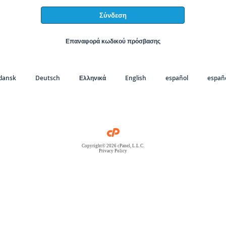
Σύνδεση
Επαναφορά κωδικού πρόσβασης
dansk
Deutsch
Ελληνικά
English
español
españo
Copyright© 2026 cPanel, L.L.C.
Privacy Policy